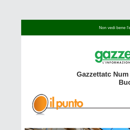
Non vedi bene l
Gazzettatc Num 
Buo