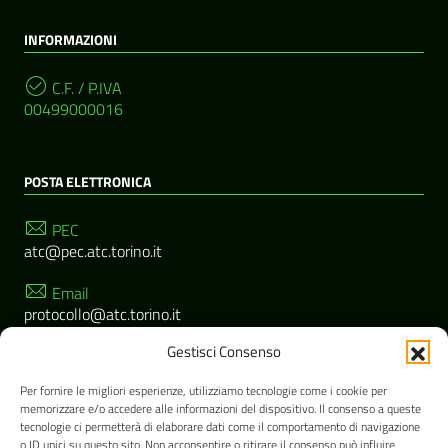
INFORMAZIONI
C.F. / P.IVA
00499000016
POSTA ELETTRONICA
PEC
atc@pec.atc.torino.it
Email
protocollo@atc.torino.it
Gestisci Consenso
SEGUICI SU
Per fornire le migliori esperienze, utilizziamo tecnologie come i cookie per
memorizzare e/o accedere alle informazioni del dispositivo. Il consenso a queste
tecnologie ci permetterà di elaborare dati come il comportamento di navigazione
o ID unici su questo sito. Non acconsentire o ritirare il consenso può influire