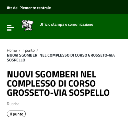
Vai ai contenuti
Vai al menu di navigazione
Atc del Piemonte centrale
Vai al footer
Ufficio stampa e comunicazione
Attiva / disattiva la navigazione
Home
/
Il punto
/
NUOVI SGOMBERI NEL COMPLESSO DI CORSO GROSSETO-VIA
SOSPELLO
NUOVI SGOMBERI NEL
COMPLESSO DI CORSO
GROSSETO-VIA SOSPELLO
Rubrica
Il punto