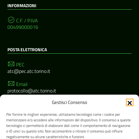
INFORMAZIONI
C.F. / P.IVA
00499000016
POSTA ELETTRONICA
PEC
atc@pec.atc.torino.it
Email
protocollo@atc.torino.it
Gestisci Consenso
SEGUICI SU
Per fornire le migliori esperienze, utilizziamo tecnologie come i cookie per
memorizzare e/o accedere alle informazioni del dispositivo. Il consenso a queste
tecnologie ci permetterà di elaborare dati come il comportamento di navigazione
o ID unici su questo sito. Non acconsentire o ritirare il consenso può influire
negativamente su alcune caratteristiche e funzioni.