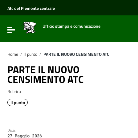
Vai ai contenuti
Vai al menu di navigazione
Atc del Piemonte centrale
Vai al footer
Ufficio stampa e comunicazione
Attiva / disattiva la navigazione
Home
/
Il punto
/
PARTE IL NUOVO CENSIMENTO ATC
PARTE IL NUOVO
CENSIMENTO ATC
Rubrica
Il punto
Data:
27 Maggio 2026